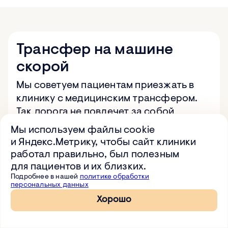
Трансфер на машине
скорой
Мы советуем пациентам приезжать в
клинику с медицинским трансфером.
Так дорога не повлечет за собой
осложнений. Мы можем организовать
Мы используем файлы cookie
трансфер из Москвы: от вокзала,
и Яндекс.Метрику, чтобы сайт клиники
аэропорта или из дома до нашей
работал правильно, был полезным
клиники.
для пациентов и их близких.
Подробнее в нашей
политике обработки
персональных данных
Хорошо
Спросить про трансфер