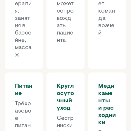
ерапи
может
ет
я,
сопро
коман
занят
вожд
да
ия в
ать
враче
бассе
пацие
й
йне,
нта
масса
ж
Питан
Кругл
Меди
ие
осуто
каме
чный
нты
Трёхр
уход
и рас
азово
ходни
е
Сестр
ки
питан
ински