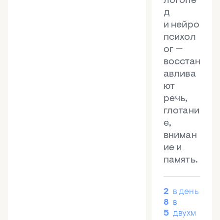
логопе
д
и нейро
психол
ог —
восстан
авлива
ют
речь,
глотани
е,
вниман
ие и
память.
2
в день
8
в
5
двухм