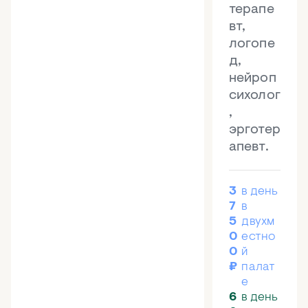
терапе
вт,
логопе
д,
нейроп
сихолог
,
эрготер
апевт.
3
в день
7
в
5
двухм
0
естно
0
й
₽
палат
е
6
в день