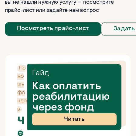
вы не нашли нужную услугу — посмотрите
прайс-лист или задайте нам вопрос
Посмотреть прайс-лист
Задать
По
Гайд
мо
Как оплатить
щь
фо
реабилитацию
ндо
через фонд
в
Ч
Читать
е