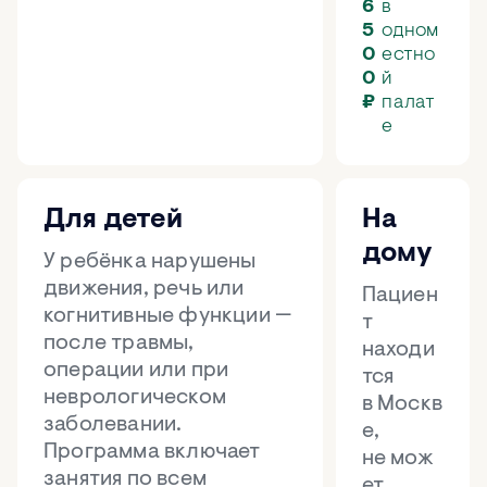
6
в
5
одном
0
естно
0
й
₽
палат
е
Для детей
На
дому
У ребёнка нарушены
движения, речь или
Пациен
когнитивные функции —
т
после травмы,
находи
операции или при
тся
неврологическом
в Москв
заболевании.
е,
Программа включает
не мож
занятия по всем
ет