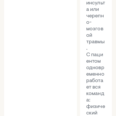
инсульт
а или
черепн
о-
мозгов
ой
травмы
.
С паци
ентом
одновр
еменно
работа
ет вся
команд
а:
физиче
ский