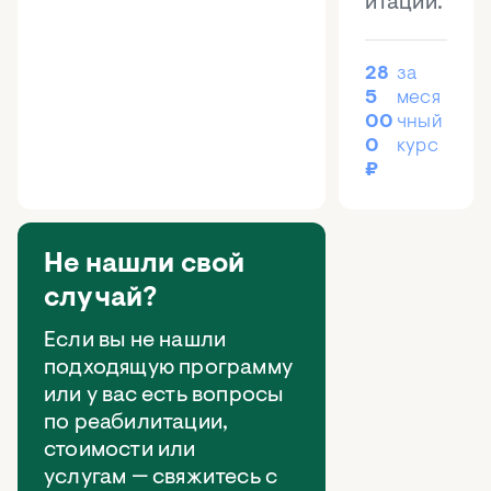
итации.
28
за
5
меся
00
чный
0
курс
₽
Не нашли свой
случай?
Если вы не нашли
подходящую программу
или у вас есть вопросы
по реабилитации,
стоимости или
услугам — свяжитесь с