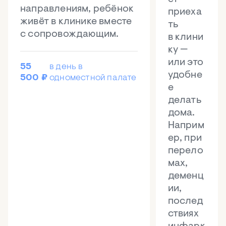
направлениям, ребёнок
приеха
живёт в клинике вместе
ть
с сопровождающим.
в клини
ку —
или это
55
в день в
удобне
500 ₽
одноместной палате
е
делать
дома.
Наприм
ер, при
перело
мах,
деменц
ии,
послед
ствиях