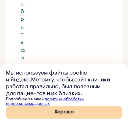
ы
б
р
а
т
ь
ф
о
н
Мы используем файлы cookie
д
и Яндекс.Метрику, чтобы сайт клиники
?
работал правильно, был полезным
К
для пациентов и их близких.
а
Подробнее в нашей
политике обработки
персональных данных
к
Хорошо
и
е