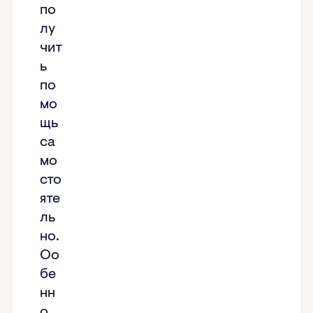
по
лу
чит
ь
по
мо
щь
са
мо
сто
яте
ль
но.
Оо
бе
нн
о