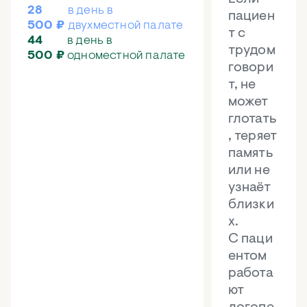
28
в день в
пациен
500 ₽
двухместной палате
т с
44
в день в
трудом
500 ₽
одноместной палате
говори
т, не
может
глотать
, теряет
память
или не
узнаёт
близки
х.
С паци
ентом
работа
ют