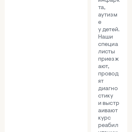
инфарк
та,
аутизм
е
у детей.
Наши
специа
листы
приезж
ают,
провод
ят
диагно
стику
и выстр
аивают
курс
реабил