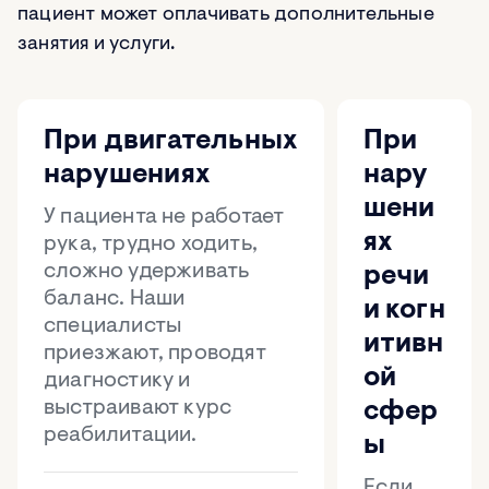
пациент может оплачивать дополнительные
занятия и услуги.
При двигательных
При
нарушениях
нару
шени
У пациента не работает
ях
рука, трудно ходить,
сложно удерживать
речи
баланс. Наши
и когн
специалисты
итивн
приезжают, проводят
ой
диагностику и
выстраивают курс
сфер
реабилитации.
ы
Если