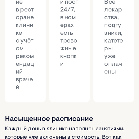
ие
й пост
Все
в рест
24/7,
лекар
оране
в ном
ства,
клини
ерах
подгу
ке
есть
зники,
с учёт
трево
катете
ом
жные
ры
реком
кнопк
уже
ендац
и
оплач
ий
ены
враче
й
Насыщенное расписание
Каждый день в клинике наполнен занятиями,
которые уже включены в стоимость. Вот как