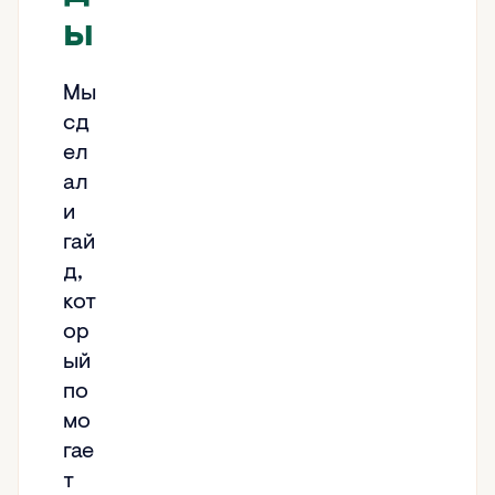
ы
Мы
сд
ел
ал
и
гай
д,
кот
ор
ый
по
мо
гае
т