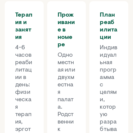
Терап
Прож
План
ия и
ивани
реаб
занят
е в
илита
ия
номе
ции
ре
4-6
Индив
часов
Одно
идуал
реаби
местн
ьная
литац
ая или
прогр
ии в
двухм
амма
день:
естна
с
физи
я
целям
ческа
палат
и,
я
а.
котор
терап
Родст
ую
ия,
венни
разра
эргот
к
бтыва