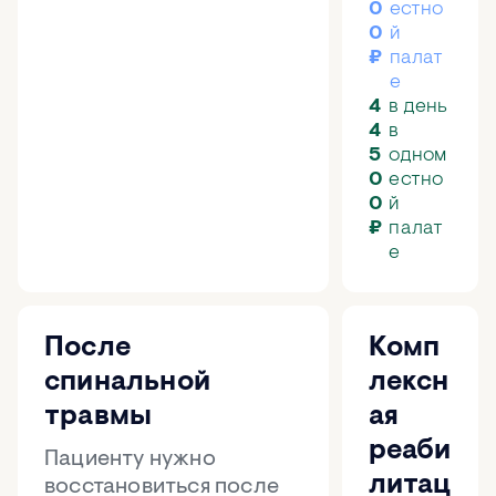
0
естно
0
й
₽
палат
е
4
в день
4
в
5
одном
0
естно
0
й
₽
палат
е
После
Комп
спинальной
лексн
травмы
ая
реаби
Пациенту нужно
литац
восстановиться после