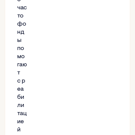
час
то
фо
нд
ы
по
мо
гаю
т
с р
еа
би
ли
тац
ие
й