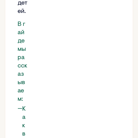
дет
ей.
В г
ай
де
мы
ра
сск
аз
ыв
ае
м:
К
а
к
в