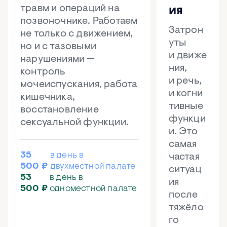
травм и операций на
ия
позвоночнике. Работаем
Затрон
не только с движением,
уты
но и с тазовыми
и движе
нарушениями —
ния,
контроль
и речь,
мочеиспускания, работа
и когни
кишечника,
тивные
восстановление
функци
сексуальной функции.
и. Это
самая
35
в день в
частая
500 ₽
двухместной палате
ситуац
53
в день в
ия
500 ₽
одноместной палате
после
тяжёло
го