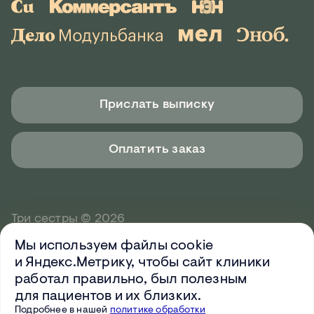
Прислать выписку
Оплатить заказ
Три сестры © 2026
Мы используем файлы cookie
Дизайн и разработка —
Orientir
и Яндекс.Метрику, чтобы сайт клиники
Поддержка и развитие сайта —
IT-Agency
работал правильно, был полезным
для пациентов и их близких.
Имеются противопоказания,
Подробнее в нашей
политике обработки