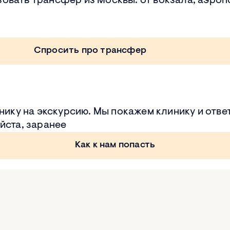
овать трансфер из Москвы: от вокзала, аэропо
Спросить про трансфер
инику на экскурсию. Мы покажем клинику и отве
йста, заранее
Как к нам попасть