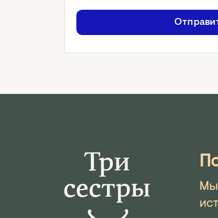
Отправи
По
Мы
ис