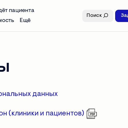
дёт пациента
Поиск
За
мость
Ещё
ы
ональных данных
он (клиники и пациентов)