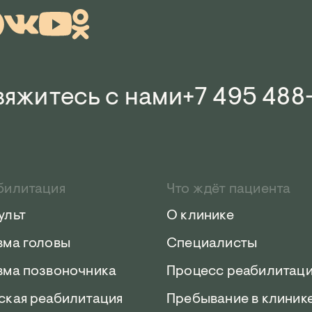
яжитесь с нами
+7 495 488
билитация
Что ждёт пациента
ульт
О клинике
вма головы
Специалисты
вма позвоночника
Процесс реабилитац
ская реабилитация
Пребывание в клиник