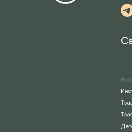
Св
Реа
Инс
Тра
Тра
Дет