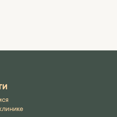
ти
мся
клинике