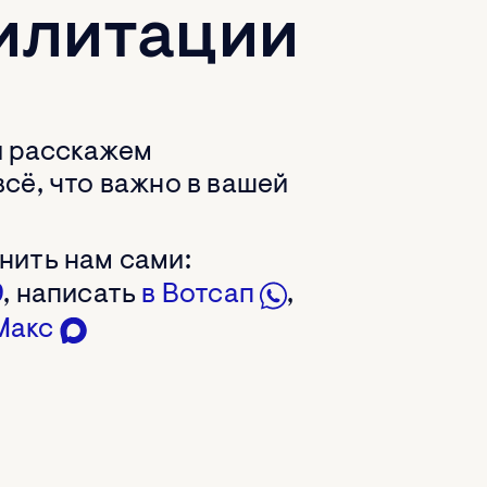
илитации
и расскажем
сё, что важно в вашей
нить нам сами:
9
, написать
в Вотсап
,
Макс