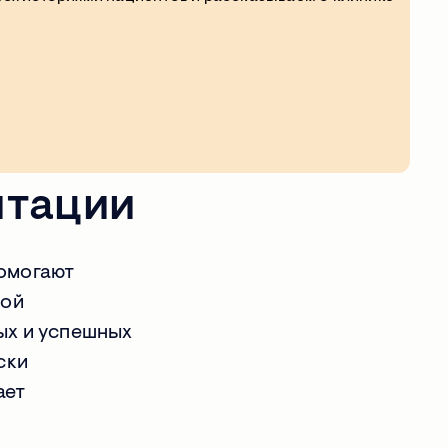
авов:
итации
помогают
ной
ых и успешных
ски
ает