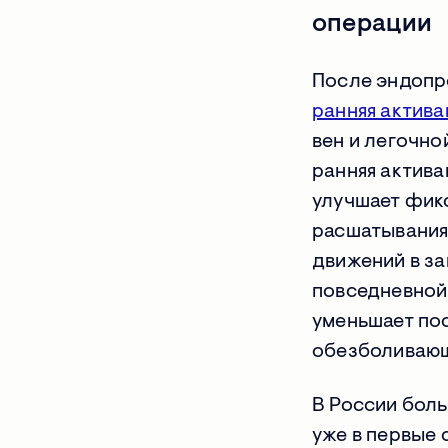
операции
После эндопр
ранняя актива
вен и легочно
ранняя актива
улучшает фикс
расшатывания
движений в за
повседневной 
уменьшает по
обезболиваю
В России бол
уже в первые 