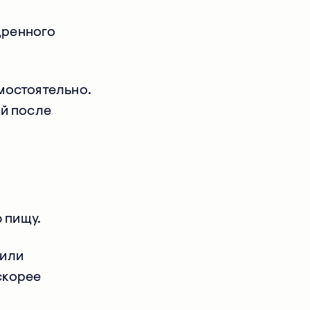
дренного
мостоятельно.
ей после
 пищу.
 или
скорее