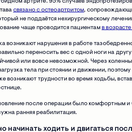
атоидном артрите. 95% случаев эндопротезиро
става
связано с остеоартритом
, сопровождающ
торый не поддаётся нехирургическому лечени
ование чаще проводится пациентам
в возрасте
ка возникают нарушения в работе тазобедренно
равильно переносить вес с одной ноги на другу
йчивой или вовсе невозможной. Через коленны
нагрузка тела при стоянии и движении, поэтому
е возникают трудности во время ходьбы, вста
стнице.
новление после операции было комфортным и 
нужна ранняя реабилитация.
о начинать ходить и двигаться пос