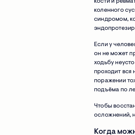
кости и ревм
коленного су
синдромом, ко
эндопротезир
Если у челове
он не может п
ходьбу неусто
проходит вся 
поражении тож
подъёма по ле
Чтобы восста
осложнений, 
Когда можн