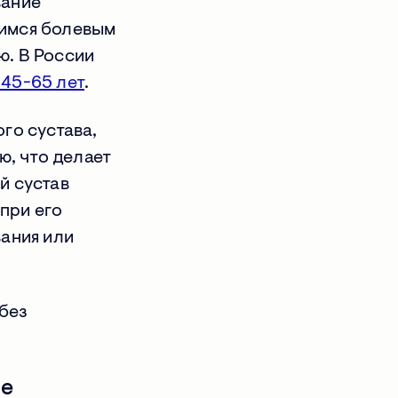
вание
имся болевым
ю. В России
 45-65 лет
.
го сустава,
ю, что делает
й сустав
 при его
вания или
без
ле