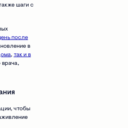
также шаги с
лых
день после
новление в
дома
,
так и в
 врача,
ания
ации, чтобы
заживление