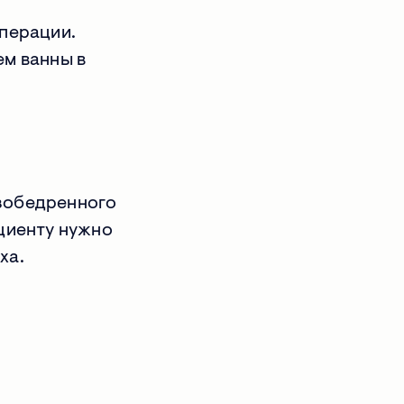
операции.
ем ванны в
я
азобедренного
ациенту нужно
ха.