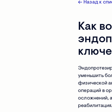
Назад к спи
Как в
эндоп
ключе
Эндопротезир
уменьшить бол
физической а
операций в ор
осложнений, 
реабилитация