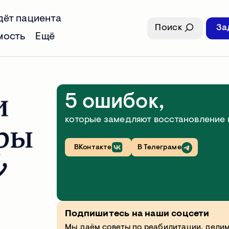
дёт пациента
Поиск
За
мость
Ещё
5 ошибок,
которые замедляют восстановление
ВКонтакте
В Телеграме
Начните реабилитацию у
Подпишитесь на наши соцсети
Мы даём советы по реабилитации, делим