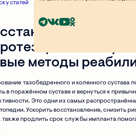
ску статей
осстановиться после
ротезирования суст
вые методы реабил
ование тазобедренного и коленного сустава 
ь в поражённом суставе и вернуться к привыч
ктивности. Это одни из самых распространённ
топедии. Ускорить восстановление, снизить ри
а также продлить срок службы импланта помог
.