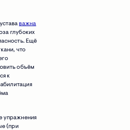
сустава
важна
оза глубоких
пасность. Ещё
кани, что
его
новить объём
ся к
реабилитация
ёма
е упражнения
ые (при