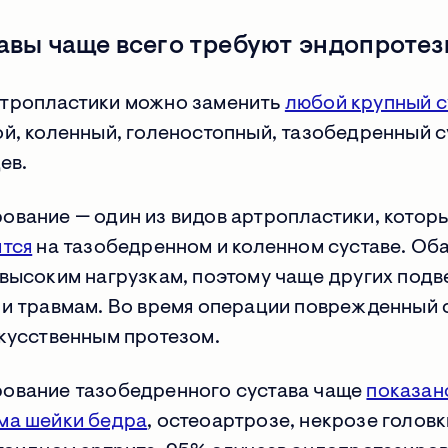
тавы чаще всего требуют эндопроте
тропластики можно заменить
любой крупный с
й, коленный, голеностопный, тазобедренный с
ев.
ование — один из видов артропластики, котор
ится
на тазобедренном и коленном суставе. Оба
 высоким нагрузкам, поэтому чаще других под
 и травмам. Во время операции поврежденный 
скусственным протезом.
ование тазобедренного сустава чаще
показан
ма шейки бедра
, остеоартрозе, некрозе голов