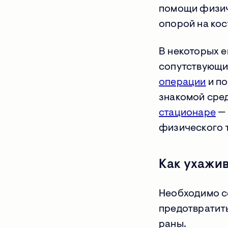
помощи физиче
опорой на кос
В некоторых 
сопутствующи
операции
и по
знакомой сред
стационаре
— 
физического т
Как ухажив
Необходимо со
предотвратит
раны.