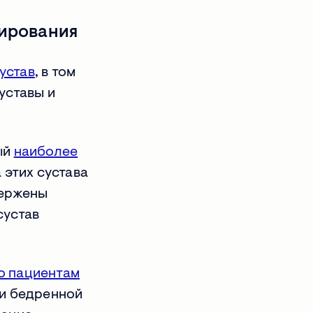
зирования
устав
, в том
уставы и
ый
наиболее
 этих сустава
вержены
сустав
о пациентам
ки бедренной