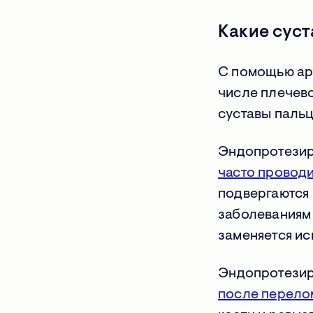
Какие сус
С помощью ар
числе плечево
суставы пальц
Эндопротезир
часто провод
подвергаются
заболеваниям
заменяется и
Эндопротезир
после перело