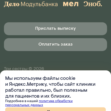
Прислать выписку
Оплатить заказ
Три сестры © 2026
Мы используем файлы cookie
Дизайн и разработка —
Orientir
и Яндекс.Метрику, чтобы сайт клиники
Поддержка и развитие сайта —
IT-Agency
работал правильно, был полезным
для пациентов и их близких.
Имеются противопоказания,
Подробнее в нашей
политике обработки
необходима консультация специалиста
персональных данных